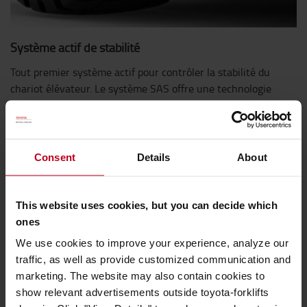
Système actif de stabilité
Tout premier système actif pour contrôler la stabilité du
chariot élévateur. Le système SAS offre une technologie
avancée permettant l'obtention d'une stabilité de chariot
inégalée au profit d’une augmentation de la sécurité et de
la productivité pendant la manutention de charges.
Consent
Details
About
This website uses cookies, but you can decide which
ones
We use cookies to improve your experience, analyze our
traffic, as well as provide customized communication and
marketing. The website may also contain cookies to
show relevant advertisements outside toyota-forklifts