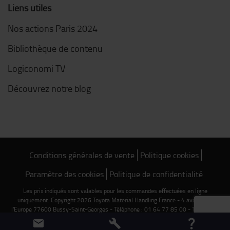
Liens utiles
Nos actions Paris 2024
Bibliothèque de contenu
Logiconomi TV
Découvrez notre blog
Conditions générales de vente
Politique cookies
Paramètre des cookies
Politique de confidentialité
Les prix indiqués sont valables pour les commandes effectuées en ligne
uniquement. Copyright 2026 Toyota Material Handling France - 4 avenue de
l'Europe 77600 Bussy-Saint-Georges - Téléphone : 01 64 77 85 00 - TVA FR 75
303 409 619