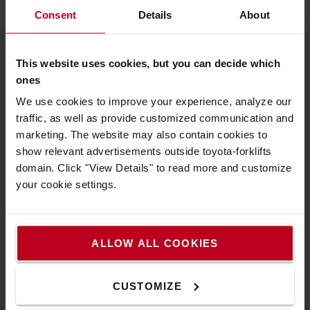
Consent
Details
About
This website uses cookies, but you can decide which
À propos de Toyota
ones
We use cookies to improve your experience, analyze our
Nous connaître
traffic, as well as provide customized communication and
Choisir Toyota
marketing. The website may also contain cookies to
show relevant advertisements outside toyota-forklifts
Toyota Production System
domain. Click "View Details" to read more and customize
Le Concept de Service Toyota (TSC)
your cookie settings.
Système Actif de Stabilité (SAS)
Nous contacter
ALLOW ALL COOKIES
Découvrez nos offres d'emploi
CUSTOMIZE
Comment acheter en ligne ?