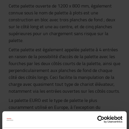
Cette palette ouverte de 1200 x 800 mm, également
connue sous le nom de palette à plots est une
construction en bloc avec trois planches de fond ; deux
sur le côté long et une au centre, et de cinq planches
supérieures pour un chargement sans risque sur la
palette.
Cette palette est également appelée palette à 4 entrées
en raison de la possibilité d'accès de la palette avec les
fourches par les deux côtés courts de la palette, ainsi que
perpendiculairement aux planches de fond de chaque
côté des côtés longs. Ceci facilite la manipulation de la
charge avec quasiment tout type de chariot élévateur,
notamment via les entrées ouvertes sur les côtés courts.
La palette EURO est le type de palette le plus
couramment utilisé en Europe, à l’exception du
Royaume-Uni.