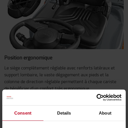
Position ergonomique
Le siège complètement réglable avec renforts latéraux et
support lombaire, le vaste dégagement aux pieds et la
colonne de direction réglable permettent à chaque cariste
de bénéficier d’un confort très ergonomique.
Consent
Details
About