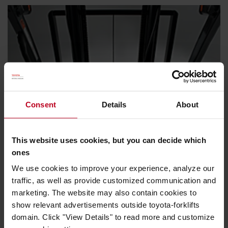
Consent
Details
About
This website uses cookies, but you can decide which
ones
We use cookies to improve your experience, analyze our
Excellente visibilité panoramique
traffic, as well as provide customized communication and
marketing. The website may also contain cookies to
Le toit de protection et le mât à grande visibilité donnent
show relevant advertisements outside toyota-forklifts
aux caristes une excellente vue de la charge et de
domain. Click "View Details" to read more and customize
l'environnement.