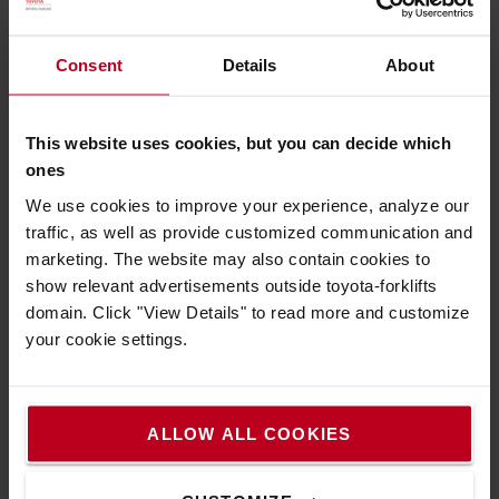
Le siège complètement réglable avec renforts latéraux et
support lombaire, le vaste dégagement aux pieds et la
colonne de direction réglable permettent à chaque cariste
Consent
Details
About
de bénéficier d’un confort très ergonomique.
This website uses cookies, but you can decide which
ones
We use cookies to improve your experience, analyze our
traffic, as well as provide customized communication and
marketing. The website may also contain cookies to
show relevant advertisements outside toyota-forklifts
domain. Click "View Details" to read more and customize
your cookie settings.
ALLOW ALL COOKIES