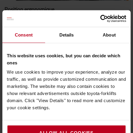
Position ergonomique
Le siège complètement réglable avec renforts latéraux et
support lombaire, le vaste dégagement aux pieds et la
colonne de direction réglable permettent à chaque cariste
Consent
Details
About
de bénéficier d’un confort très ergonomique.
This website uses cookies, but you can decide which
ones
We use cookies to improve your experience, analyze our
traffic, as well as provide customized communication and
marketing. The website may also contain cookies to
show relevant advertisements outside toyota-forklifts
domain. Click "View Details" to read more and customize
your cookie settings.
ALLOW ALL COOKIES