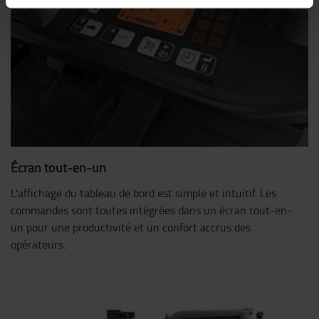
Écran tout-en-un
L'affichage du tableau de bord est simple et intuitif. Les
commandes sont toutes intégrées dans un écran tout-en-
un pour une productivité et un confort accrus des
opérateurs.