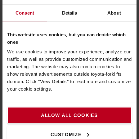
Consent
Details
About
This website uses cookies, but you can decide which
ones
We use cookies to improve your experience, analyze our
traffic, as well as provide customized communication and
marketing. The website may also contain cookies to
show relevant advertisements outside toyota-forklifts
domain. Click "View Details" to read more and customize
your cookie settings.
Poignée ergonomique
Permet un meilleur contrôle de toutes les fonctions au
cariste. La commande déportée de vitesse lente facilite les
ALLOW ALL COOKIES
manœuvres dans les zones confinées (ou dans un
environnement avec de nombreuses personnes) en toute
CUSTOMIZE
sécurité.