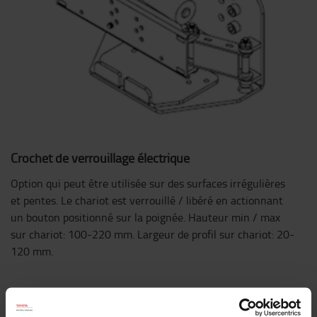
Crochet de verrouillage électrique
Option qui peut être utilisée sur des surfaces irrégulières
et pentes. Le chariot est verrouillé / libéré en actionnant
un bouton positionné sur la poignée. Hauteur min / max
sur chariot: 100-220 mm. Largeur de profil sur chariot: 20-
120 mm.