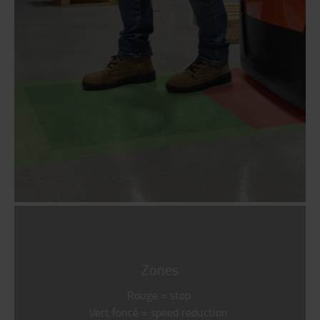
Zones
Rouge = stop
Vert foncé = speed reduction