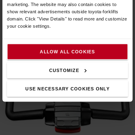
Excellente visibilité
marketing. The website may also contain cookies to
show relevant advertisements outside toyota-forklifts
Mâts à vue dégagée et grande visibilité du poste de
domain. Click "View Details" to read more and customize
conduite vers les extrémités de la fourche.
your cookie settings.
ALLOW ALL COOKIES
CUSTOMIZE
USE NECESSARY COOKIES ONLY