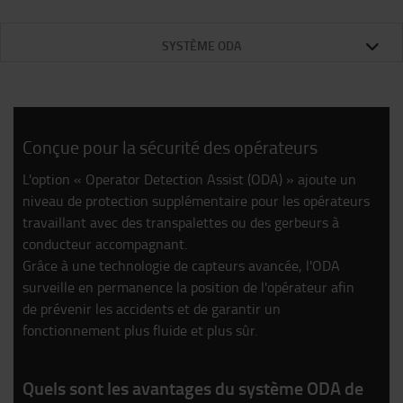
Un contrôle Préventif qui garantit que tous les organes constituant le chariot sont en bon état.
Assure la disponibilité maximale du chariot et un contrôle de vos coûts.
Assure la disponibilité maximale du chariot et un contrôle de vos coûts.
Par mois (exemple de prix pour 1000 heure/an)
SYSTÈME ODA
Conçue pour la sécurité des opérateurs
L'option « Operator Detection Assist (ODA) » ajoute un
niveau de protection supplémentaire pour les opérateurs
travaillant avec des transpalettes ou des gerbeurs à
conducteur accompagnant.
Grâce à une technologie de capteurs avancée, l'ODA
surveille en permanence la position de l'opérateur afin
de prévenir les accidents et de garantir un
fonctionnement plus fluide et plus sûr.
Quels sont les avantages du système ODA de