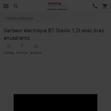
Gerbeur électrique
Gerbeur électrique BT Staxio 1,2t avec bras
encadrants
1200
kg
4755
mm
6,0
km/h