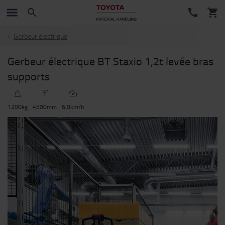
Gerbeur électrique
Gerbeur électrique BT Staxio 1,2t levée bras
supports
1200
kg
4500
mm
6,0
km/h