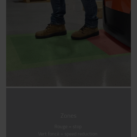
Zones
Rouge = stop
Vert foncé = speed reduction