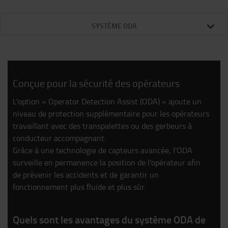
Un contrôle Préventif qui garantit que tous les organes constituant le chariot sont en bon état.
Assure la disponibilité maximale du chariot et un contrôle de vos coûts.
Assure la disponibilité maximale du chariot et un contrôle de vos coûts.
Par mois (exemple de prix pour 1000 heure/an)
SYSTÈME ODA
Conçue pour la sécurité des opérateurs
L'option « Operator Detection Assist (ODA) » ajoute un
niveau de protection supplémentaire pour les opérateurs
travaillant avec des transpalettes ou des gerbeurs à
conducteur accompagnant.
Grâce à une technologie de capteurs avancée, l'ODA
surveille en permanence la position de l'opérateur afin
de prévenir les accidents et de garantir un
fonctionnement plus fluide et plus sûr.
Quels sont les avantages du système ODA de