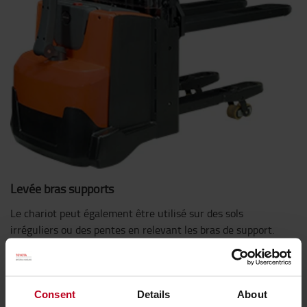
Levée bras supports
Le chariot peut également être utilisé sur des sols
irréguliers ou des pentes en relevant les bras de support.
Ce modèle peut recevoir une palette sur les fourches et
une autre sur les bras de support.
Consent
Details
About