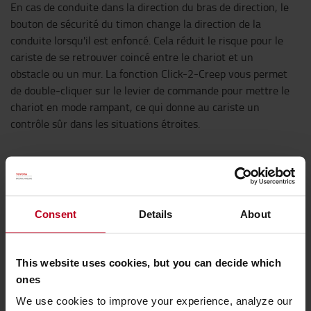
En cas de conduite dans la direction du bras de direction, le
bouton de sécurité du timon change la direction de la
conduite lorsqu'il est enfoncé. Cela réduit le risque pour le
cariste de se retrouver coincé entre le chariot et un
obstacle ou un mur. La fonction Click-2-Creep vous permet
de double-cliquer sur le levier de commande pour mettre le
chariot en mode rampant, ce qui donne au cariste un
contrôle sûr dans les situations étroites.
Consent
Details
About
This website uses cookies, but you can decide which
ones
We use cookies to improve your experience, analyze our