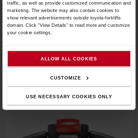
traffic, as well as provide customized communication and
marketing. The website may also contain cookies to
show relevant advertisements outside toyota-forklifts
domain. Click "View Details" to read more and customize
your cookie settings.
Haute efficacité énergétique
Le moteur révolutionnaire à courant alternatif à faible
ALLOW ALL COOKIES
entretien offre durabilité et résistance, ainsi qu'une faible
consommation d'énergie. Le mode veille coupe la plupart
des composants consommateurs d'énergie. Et un chargeur
CUSTOMIZE
intelligent vous permet d'augmenter la durée de vie de la
batterie.
USE NECESSARY COOKIES ONLY