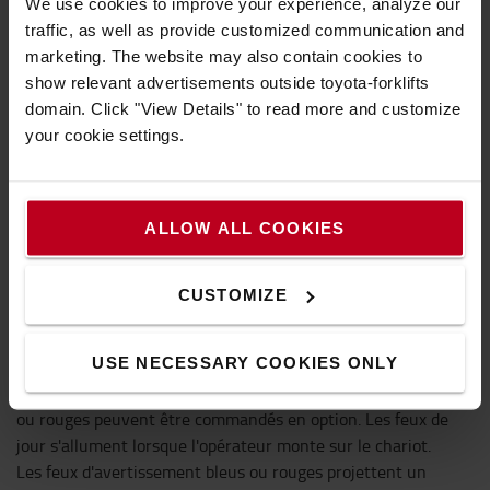
We use cookies to improve your experience, analyze our
traffic, as well as provide customized communication and
marketing. The website may also contain cookies to
show relevant advertisements outside toyota-forklifts
domain. Click "View Details" to read more and customize
your cookie settings.
ALLOW ALL COOKIES
CUSTOMIZE
Feux de sécurité
USE NECESSARY COOKIES ONLY
Pour renforcer la sécurité dans les opérations d'entrepôt,
des feux de jour intégrés et des feux d'avertissement bleus
ou rouges peuvent être commandés en option. Les feux de
jour s'allument lorsque l'opérateur monte sur le chariot.
Les feux d'avertissement bleus ou rouges projettent un