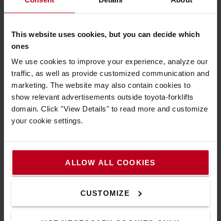
Les dispositifs de sécurité
Des dispositifs de sécurité tels que différents types de feux
This website uses cookies, but you can decide which
d'avertissement - y compris des LED bleues - et des
ones
avertisseurs sonores sont disponibles en option.
We use cookies to improve your experience, analyze our
traffic, as well as provide customized communication and
marketing. The website may also contain cookies to
show relevant advertisements outside toyota-forklifts
domain. Click "View Details" to read more and customize
your cookie settings.
ALLOW ALL COOKIES
CUSTOMIZE