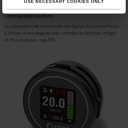
USE NECESSARY COOKIES ONLY
Commandes intuitives
Le préparateur de commandes est équipé d'un volant facile
à utiliser, d'une poignée avec contrôle de direction intégré
et d'un accès par code PIN.