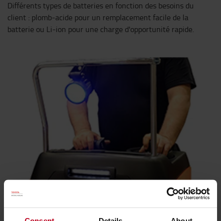
Différents types de batteries en fonction des besoins du
client : plomb-acide pour un remplacement facile de la
batterie ou Li-ion pour une charge d'opportunité rapide.
Consent
Details
About