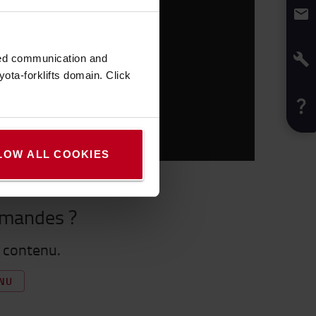
zed communication and
ota-forklifts domain. Click
LOW ALL COOKIES
mmandes ?
e contenu.
ENU