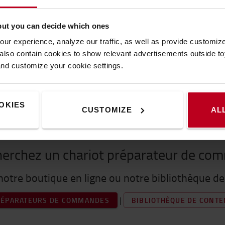
but you can decide which ones
ur experience, analyze our traffic, as well as provide customi
lso contain cookies to show relevant advertisements outside toy
and customize your cookie settings.
OKIES
CUSTOMIZE
AL
herchez un chariot préparateur de co
notre boutique en ligne ou notre bibliothèque d
|
RÉPARATEURS DE COMMANDES
BIBLIOTHÈQUE DE CONT