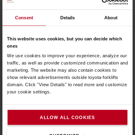
Consent
Details
About
Chariot intelligent
This website uses cookies, but you can decide which
Les chariots intelligents sont équipés en série d'un
ones
système télématique. Ces camions peuvent facilement être
We use cookies to improve your experience, analyze our
connectés à I_Site de Toyota, qui offre des informations
traffic, as well as provide customized communication and
sur la gestion des batteries, la géolocalisation, les chocs et
marketing. The website may also contain cookies to
bien d'autres choses encore.
show relevant advertisements outside toyota-forklifts
domain. Click "View Details" to read more and customize
your cookie settings.
Caractéristiques techniques
Système de traction BT Powertrak
Commandes du bout des doigts
ALLOW ALL COOKIES
Afficheur
Système de freinage électronique
Freins électroniques à récupération