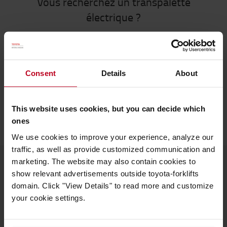
Vous recherchez un transpalette
électrique ?
Découvrez tous les transpalettes dans notre
boutique en ligne ou explorer notre
bibliothèque de contenu.
Consent
Details
About
TRANSPALETTES ÉLECTRIQUES
BIBLIOTHÈQUE
DE CONTENU
This website uses cookies, but you can decide which
ones
We use cookies to improve your experience, analyze our
traffic, as well as provide customized communication and
marketing. The website may also contain cookies to
show relevant advertisements outside toyota-forklifts
À propos de Toyota
domain. Click "View Details" to read more and customize
your cookie settings.
Nous connaître
Choisir Toyota