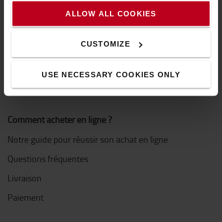
Toyota Production System
ALLOW ALL COOKIES
Le Concept de Service Toyota (TSC)
CUSTOMIZE
Système Actif de Stabilité (SAS)
Nous contacter
USE NECESSARY COOKIES ONLY
Découvrez nos offres d'emploi
Comment acheter en ligne ?
Notre guide pour réussir son achat en ligne
Questions fréquentes
Livraison
Paiement