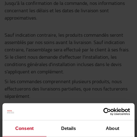
Jusqu'à la confirmation de la commande, nos informations
concernant les délais et les dates de livraison sont
approximatives.
Sauf indication contraire, les produits commandés seront
assemblés par nos soins avant la livraison. Sauf indication
contraire, l'assemblage sera effectué par le client à ses frais.
Si le client nous demande d'effectuer l'installation, les
conditions générales d'installation incluses dans le devis
s'appliquent en complément.
Si les commandes comprennent plusieurs produits, nous
effectuerons des livraisons partielles, que nous facturerons
séparément.
Consent
Details
About