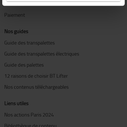
Livraison
Paiement
Nos guides
Guide des transpalettes
Guide des transpalettes électriques
Guide des palettes
12 raisons de choisir BT Lifter
Nos contenus téléchargeables
Liens utiles
Nos actions Paris 2024
Bibliothèque de contenu