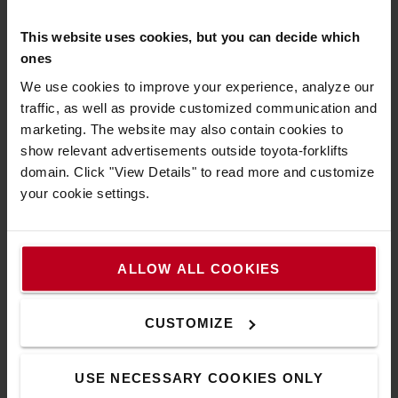
À propos de Toyota
This website uses cookies, but you can decide which
Nous connaître
ones
Choisir Toyota
We use cookies to improve your experience, analyze our
traffic, as well as provide customized communication and
Toyota Production System
marketing. The website may also contain cookies to
Le Concept de Service Toyota (TSC)
show relevant advertisements outside toyota-forklifts
domain. Click "View Details" to read more and customize
Système Actif de Stabilité (SAS)
your cookie settings.
Nous contacter
Découvrez nos offres d'emploi
ALLOW ALL COOKIES
Comment acheter en ligne ?
CUSTOMIZE
Notre guide pour réussir son achat en ligne
Questions fréquentes
USE NECESSARY COOKIES ONLY