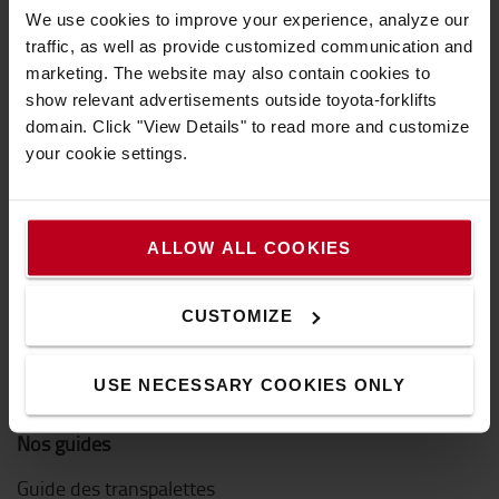
Le Concept de Service Toyota (TSC)
We use cookies to improve your experience, analyze our
traffic, as well as provide customized communication and
Système Actif de Stabilité (SAS)
marketing. The website may also contain cookies to
Nous contacter
show relevant advertisements outside toyota-forklifts
domain. Click "View Details" to read more and customize
Découvrez nos offres d'emploi
your cookie settings.
Comment acheter en ligne ?
Notre guide pour réussir son achat en ligne
ALLOW ALL COOKIES
Questions fréquentes
CUSTOMIZE
Livraison
Paiement
USE NECESSARY COOKIES ONLY
Nos guides
Guide des transpalettes