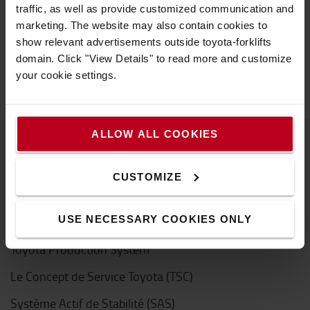
traffic, as well as provide customized communication and
maintenance, des temps d'immobilisation réduits et, par
marketing. The website may also contain cookies to
conséquent, des coûts ajustés.
show relevant advertisements outside toyota-forklifts
En savoir plus sur la gestion de flotte My Toyota >
domain. Click "View Details" to read more and customize
your cookie settings.
ALLOW ALL COOKIES
À propos de Toyota
CUSTOMIZE
Nous connaître
USE NECESSARY COOKIES ONLY
Choisir Toyota
Toyota Production System
Le Concept de Service Toyota (TSC)
Système Actif de Stabilité (SAS)