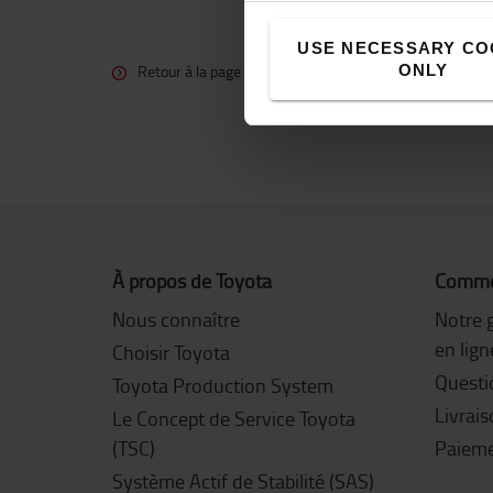
USE NECESSARY CO
ONLY
Retour à la page Piles à combustible
À propos de Toyota
Commen
Nous connaître
Notre 
en lign
Choisir Toyota
Questi
Toyota Production System
Livrai
Le Concept de Service Toyota
(TSC)
Paiem
Système Actif de Stabilité (SAS)