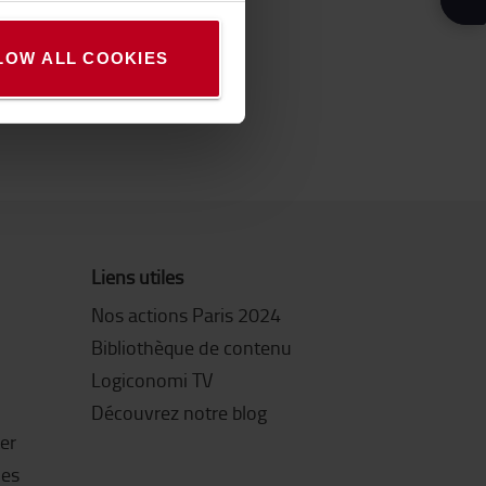
LOW ALL COOKIES
Liens utiles
Nos actions Paris 2024
Bibliothèque de contenu
Logiconomi TV
Découvrez notre blog
ter
les