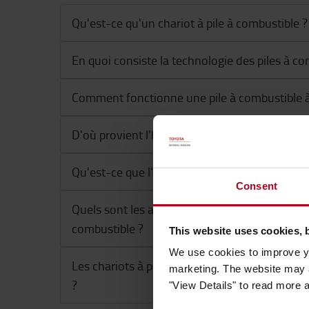
Qu'est-ce qu'un chariot à pile à combustible ?
En quoi consiste la technologie des piles à co
Comment fonctionne une pile à combustible 
D'où provient l'hydrogène ?
Qu'est-ce que l'hydrogène vert ?
Consent
Quels sont les avantages des chariots élévateu
combustible ?
This website uses cookies, 
We use cookies to improve yo
Les chariots à pile à combustible sont-ils ada
marketing. The website may a
?
"View Details" to read more 