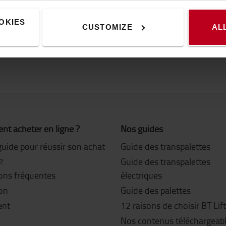
OKIES
CUSTOMIZE
AL
t acheter en ligne ?
Nos guides
guide pour réussir son achat
Guide des transpalettes
e
Guide des transpalettes
ons fréquentes
électriques
son
Guide des palettes
ent
12 raisons de choisir BT Lif
Nos contenus téléchargeab