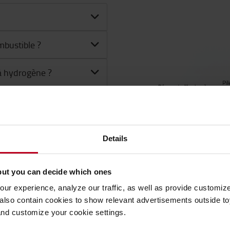
mbustible ?
à hydrogène ?
Details
rs à pile à
but you can decide which ones
ur experience, analyze our traffic, as well as provide customi
ptés à mon installation
lso contain cookies to show relevant advertisements outside toy
and customize your cookie settings.