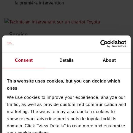
la première intervention
Service
Nos plannings de maintenance assurent votre
activité opérationnelle. Obtenez le meilleur de votre
chariot et planifiez votre activité en toute confiance.
Consent
Details
About
En savoir plus >
This website uses cookies, but you can decide which
ones
We use cookies to improve your experience, analyze our
traffic, as well as provide customized communication and
marketing. The website may also contain cookies to
show relevant advertisements outside toyota-forklifts
domain. Click "View Details" to read more and customize
your cookie settings.