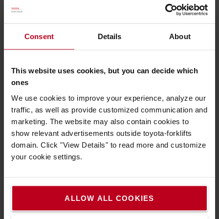
Industries Corporation (TICO).
En 2018, Toyota Material Handling Europe a également reçu
le tout premier prix d’excellence « Best Group Engagement »
Consent
Details
About
décerné par EcoVadis pour récompenser les leaders de
l’approvisionnement durable. Ce prix représentait
l’engagement de Toyota en matière de transparence sur les
This website uses cookies, but you can decide which
performances de toutes les entités locales, le niveau Or pour
ones
30 % des filiales et une place parmi le top 3 % des entreprises
We use cookies to improve your experience, analyze our
évaluées.
traffic, as well as provide customized communication and
Médaille Platine
marketing. The website may also contain cookies to
show relevant advertisements outside toyota-forklifts
EcoVadis évalue quatre thèmes dont le poids varie, et le
domain. Click "View Details" to read more and customize
thème Travail et Droits de l’homme est celui qui pèse le plus.
your cookie settings.
Toyota Material Handling Europe a reçu la note suivante pour
chaque thème :
Travail et droits de l’homme 80/100
ALLOW ALL COOKIES
Environnement 80/100
Éthique 70/100