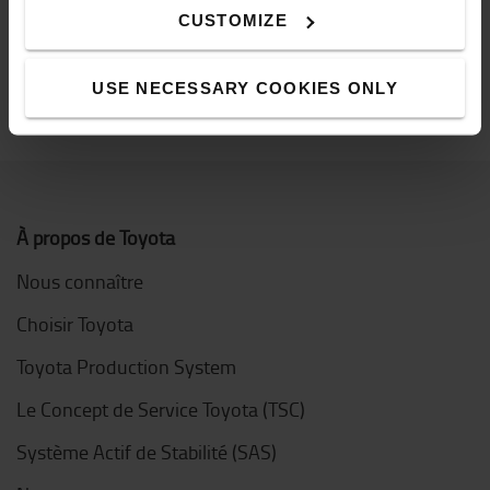
Achats durables 70/100
CUSTOMIZE
>> Pour en savoir plus sur le développement durable chez
Totoya Material Handling
USE NECESSARY COOKIES ONLY
À propos de Toyota
Nous connaître
Choisir Toyota
Toyota Production System
Le Concept de Service Toyota (TSC)
Système Actif de Stabilité (SAS)