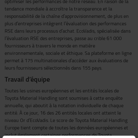
optimiser les performances de notre réseau. En raison de la
tendance mondiale à accroître la transparence et la
responsabilité de la chaîne d’approvisionnement, de plus en
plus d’entreprises intègrent l’évaluation des performances
RSE dans leurs processus d’achat. EcoVadis, spécialisée dans
l’évaluation RSE des entreprises, passe au crible 61 000
fournisseurs à travers le monde en matière
environnementale, sociale et éthique. Sa plateforme en ligne
permet à 175 multinationales d’accéder aux évaluations de
leurs fournisseurs sélectionnés dans 155 pays.
Travail d’équipe
Toutes les usines européennes et les entités locales de
Toyota Material Handling sont soumises à cette enquête
annuelle, qui aboutit à la notation individuelle de chaque
entité. À ce jour, 16 des 26 entités locales ont atteint le
niveau Or d’EcoVadis. Le score de Toyota Material Handling
Europe tient compte de toutes les données européennes et
inclut également certaines performances de Toyota