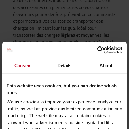
appelés trottinettes industrielles et scooters, sont
des accessoires complémentaires de vos chariots
élévateurs pour aider à la préparation de commande
et permettre à vos caristes de transporter des
charges en limitant leur fatigue. Idéal pour
transporter des charges légères et moyennes, les
chariots de manutention manuels sauront réduire la
fatigue de vos caristes dans l’exécution de leurs
tâches. Certaines distances peuvent être longues à
parcourir à pied et ne nécessite pas l’utilisation d’un
Consent
Details
About
chariot pour se déplacer. Pour cela, nous proposons
également une sélection de trottinettes pour vous
rendre d’un point A à un point B rapidement.
This website uses cookies, but you can decide which
ones
Renforcez la sécurité de votre espace de
We use cookies to improve your experience, analyze our
travail
traffic, as well as provide customized communication and
Les entrepôts sont des environnements dans lequel
marketing. The website may also contain cookies to
cohabitent piétons et chariots élévateurs. Des
show relevant advertisements outside toyota-forklifts