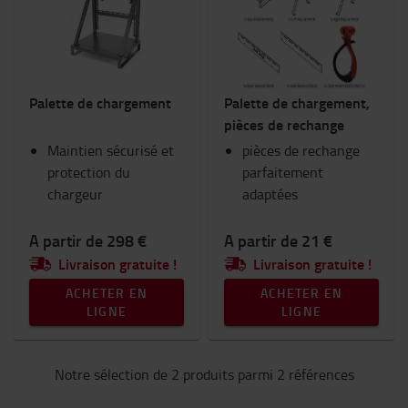
Chariots et trottinettes industriels
Consommables
Eclairage
Equipement hivernal
Palette de chargement
Palette de chargement,
Espace de travail et entrepôt
pièces de rechange
Fourches et extensions de fourches
Maintien sécurisé et
Goodies Toyota
pièces de rechange
protection du
Habitacle du chariot
parfaitement
chargeur
RAM Mount
adaptées
Sécurité
Sièges
A partir de 298 €
A partir de 21 €
Vêtements de travail
Livraison gratuite !
Livraison gratuite !
ACHETER EN
ACHETER EN
Catégorie
LIGNE
LIGNE
Equipements pour chargeur
(2)
Notre sélection de 2 produits parmi 2 références