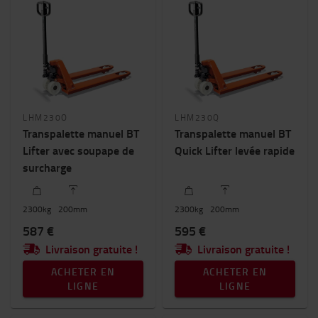
LHM230O
LHM230Q
Transpalette manuel BT
Transpalette manuel BT
Lifter avec soupape de
Quick Lifter levée rapide
surcharge
2300
kg
200
mm
2300
kg
200
mm
587 €
595 €
Livraison gratuite !
Livraison gratuite !
ACHETER EN
ACHETER EN
LIGNE
LIGNE