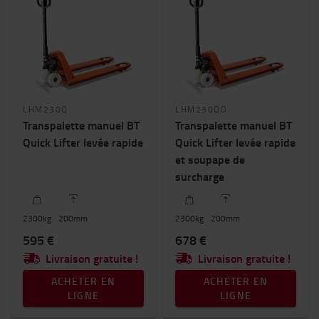
LHM230Q
LHM230QO
Transpalette manuel BT
Transpalette manuel BT
Quick Lifter levée rapide
Quick Lifter levée rapide
et soupape de
surcharge
2300
kg
200
mm
2300
kg
200
mm
595 €
678 €
Livraison gratuite !
Livraison gratuite !
ACHETER EN
ACHETER EN
LIGNE
LIGNE