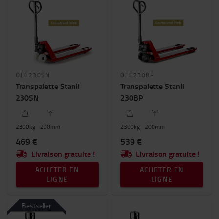
Application spécifique
Capacité nominale
1000kg
-
3000kg
Hauteur de levée (mm)
OEC230SN
OEC230BP
100mm
-
800mm
Transpalette Stanli
Transpalette Stanli
230SN
230BP
Prix
0€
-
7000€
2300
kg
200
mm
2300
kg
200
mm
469 €
539 €
Livraison gratuite !
Livraison gratuite !
ACHETER EN
ACHETER EN
LIGNE
LIGNE
Bestseller