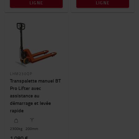
LIGNE
LIGNE
LHM230QP
Transpalette manuel BT
Pro Lifter avec
assistance au
démarrage et levée
rapide
2300
kg
200
mm
1 080 €