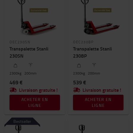
Capacité nominale
2000kg
-
3000kg
Hauteur de levée (mm)
OEC230SN
OEC230BP
200mm
-
300mm
Transpalette Stanli
Transpalette Stanli
230SN
230BP
Prix
0€
-
4000€
2300
kg
200
mm
2300
kg
200
mm
469 €
539 €
Livraison gratuite !
Livraison gratuite !
ACHETER EN
ACHETER EN
LIGNE
LIGNE
Bestseller