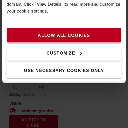
domain. Click "View Details" to read more and customize
your cookie settings.
ALLOW ALL COOKIES
CUSTOMIZE
LHM230SI
Transpalette manuel BT
USE NECESSARY COOKIES ONLY
Lifter Silence
2300
kg
200
mm
780 €
Livraison gratuite !
ACHETER EN
LIGNE