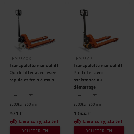
LHM230QX
LHM230P
Transpalette manuel BT
Transpalette manuel BT
Quick Lifter avec levée
Pro Lifter avec
rapide et frein à main
assistance au
démarrage
2300
kg
200
mm
2300
kg
200
mm
971 €
1 044 €
Livraison gratuite !
Livraison gratuite !
ACHETER EN
ACHETER EN