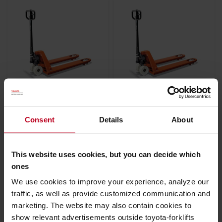
LHM230QO
LHM230WS
Transpalette manuel BT
Transpalette manuel BT
Quick Lifter levée rapide
Lifter pour
Consent
Details
About
et soupape de
environnement humide
surcharge
This website uses cookies, but you can decide which
ones
2300
kg
200
mm
2300
kg
200
mm
678 €
767 €
We use cookies to improve your experience, analyze our
Livraison gratuite !
Livraison gratuite !
traffic, as well as provide customized communication and
marketing. The website may also contain cookies to
ACHETER EN
ACHETER EN
show relevant advertisements outside toyota-forklifts
LIGNE
LIGNE