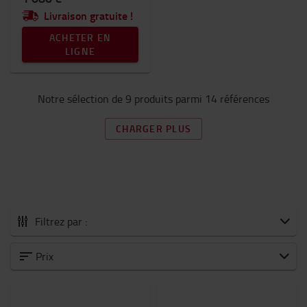
Livraison gratuite !
ACHETER EN
LIGNE
Notre sélection de 9 produits parmi 14 références
CHARGER PLUS
Filtrez par :
Tous les Transpalettes manuels
Prix
Levée basse
Haute levée