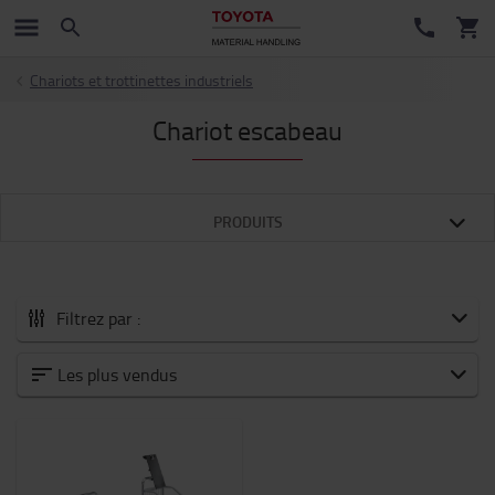
Chariots et trottinettes industriels
Chariot escabeau
PRODUITS
Filtrez par :
Tous les Accessoires
Les plus vendus
Nouveautés
Accessoires pour fourches
Batteries et électronique
Chariot moteur thermique