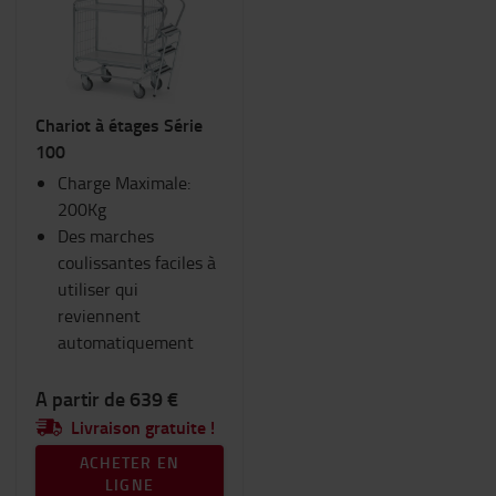
Chariots et trottinettes industriels
Consommables
Eclairage
Equipement hivernal
Chariot à étages Série
Espace de travail et entrepôt
100
Fourches et extensions de fourches
Charge Maximale:
Goodies Toyota
200Kg
Habitacle du chariot
Des marches
RAM Mount
coulissantes faciles à
Sécurité
utiliser qui
Sièges
reviennent
Vêtements de travail
automatiquement
Catégorie
A partir de 639 €
Chariot escabeau
(1)
Livraison gratuite !
ACHETER EN
LIGNE