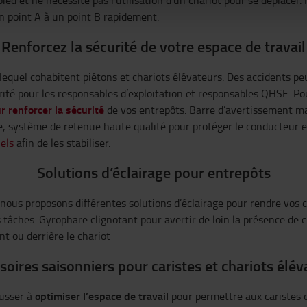
ied et ne nécessite pas l’utilisation d’un chariot pour se déplace
un point A à un point B rapidement.
Renforcez la sécurité de votre espace de travail
quel cohabitent piétons et chariots élévateurs. Des accidents peuv
orité pour les responsables d’exploitation et responsables QHSE. P
ur
renforcer la sécurité
de vos entrepôts. Barre d’avertissement ma
, système de retenue haute qualité pour protéger le conducteur e
els
afin de les stabiliser.
Solutions d’éclairage pour entrepôts
, nous proposons différentes solutions d’éclairage pour rendre vos c
s tâches. Gyrophare clignotant pour avertir de loin la présence de
t ou derrière le chariot
soires saisonniers pour caristes et chariots élév
optimiser l’espace de travail
ousser à
pour permettre aux caristes