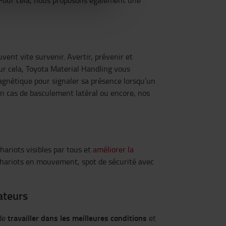
r. Pour cela, nous proposons également une
ent vite survenir. Avertir, prévenir et
our cela, Toyota Material Handling vous
gnétique pour signaler sa présence lorsqu’un
n cas de basculement latéral ou encore, nos
hariots visibles par tous et
améliorer la
 chariots en mouvement, spot de sécurité avec
ateurs
travailler dans les meilleures conditions
 de
et