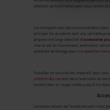
distances peuvent être longues à parcourir à p
sélection de trottinettes pour vous rendre d’
Les entrepôts sont des environnements dans le
anticiper les accidents sont une véritable pri
d’accessoires po
propose une large sélection
chariot est en mouvement, avertisseur sonore
systèmes de blocage pour
transpalettes manu
Travailler en sécurité est impératif, pour cela
visibilité des caristes
dans l’exécution de leur
lumière bleu ou rouge visible jusqu’à 5m devan
Acces
Certaines saisons de l’année peuvent nous p