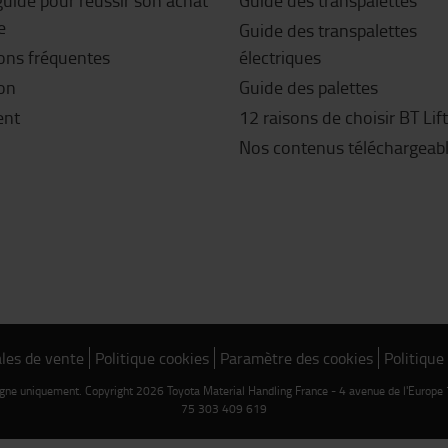
guide pour réussir son achat
Guide des transpalettes
e
Guide des transpalettes
ons fréquentes
électriques
son
Guide des palettes
ent
12 raisons de choisir BT Lif
Nos contenus téléchargeab
les de vente
Politique cookies
Paramètre des cookies
Politique
ligne uniquement. Copyright 2026 Toyota Material Handling France - 4 avenue de l'Euro
75 303 409 619