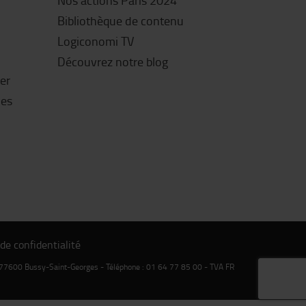
Nos actions Paris 2024
Bibliothèque de contenu
Logiconomi TV
Découvrez notre blog
ter
les
 de confidentialité
pe 77600 Bussy-Saint-Georges - Téléphone : 01 64 77 85 00 - TVA FR