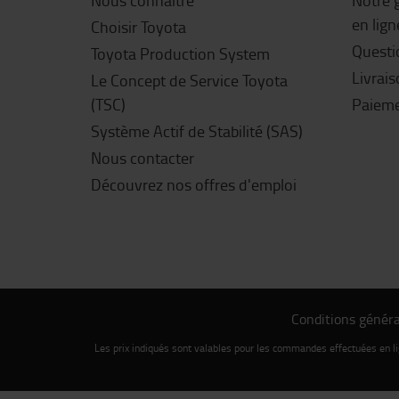
Nous connaître
Notre 
en lign
Choisir Toyota
Questi
Toyota Production System
Livrai
Le Concept de Service Toyota
(TSC)
Paiem
Système Actif de Stabilité (SAS)
Nous contacter
Découvrez nos offres d'emploi
Conditions généra
Les prix indiqués sont valables pour les commandes effectuées en 