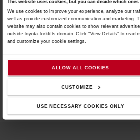
This website uses cookies, but you can decide which ones
Luminosité: SAE Classe I
We use cookies to improve your experience, analyze our traf
Standards: ECE (Reg. 65), CE, SAE (J845), UL 583
well as provide customized communication and marketing. 
Matériau (boîtier): Aluminum
website may also contain cookies to show relevant advertis
Matériau (ampoule): Polycarbonate
outside toyota-forklifts domain. Click "View Details" to read 
IP 67 (imperméable à la poussière et à l'eau)
and customize your cookie settings.
4 modes de flash, 1 mode rotatif
Ø: 122.8 mm
Caractéristiques
ALLOW ALL COOKIES
Poids
:
520
Gel
Couleur
:
Jaune
Hauteur
:
9,7
cm
CUSTOMIZE
Largeur
:
12,3
cm
Longueur
:
12,3
cm
USE NECESSARY COOKIES ONLY