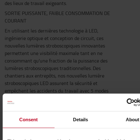
des lieux de travail exigeants.
SORTIE PUISSANTE, FAIBLE CONSOMMATION DE
COURANT
En utilisant les dernières technologie à LED,
ingénierie optique et conception de circuit, ces
nouvelles lumières stroboscopiques innovantes
permettent une visibilité maximale tant en ne
consommant qu'une fraction de la puissance des
lumières stroboscopiques traditionnelles. Des
chantiers aux entrepôts, nos nouvelles lumière
stroboscopiques LED assurent la sécurité et
empêchent les accidents du travail avec 5 modes
différents
Caractéristiques techniques
Consent
Details
About
Tension d'usage (V): 12 - 80
Puissance (W): 11 - 13.7
Protection contre les inversions de polarités: Oui