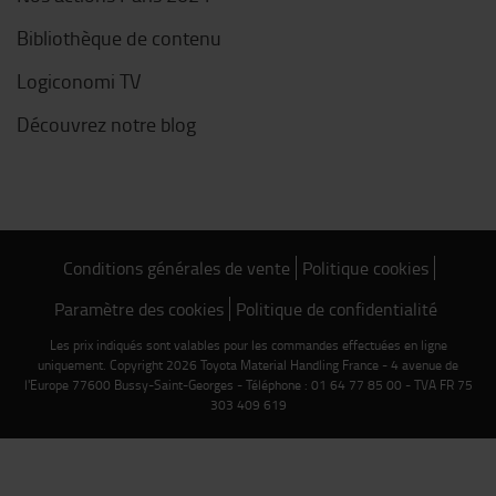
Bibliothèque de contenu
Logiconomi TV
Découvrez notre blog
Conditions générales de vente
Politique cookies
Paramètre des cookies
Politique de confidentialité
Les prix indiqués sont valables pour les commandes effectuées en ligne
uniquement. Copyright 2026 Toyota Material Handling France - 4 avenue de
l'Europe 77600 Bussy-Saint-Georges - Téléphone : 01 64 77 85 00 - TVA FR 75
303 409 619