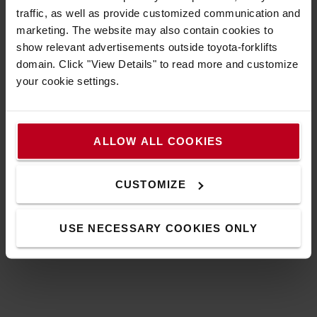
CONTACTEZ-NOUS
traffic, as well as provide customized communication and
marketing. The website may also contain cookies to
Obtenir plus d'information
show relevant advertisements outside toyota-forklifts
Comment acheter en ligne
domain. Click "View Details" to read more and customize
Transport et livraison
your cookie settings.
FAQ
ALLOW ALL COOKIES
CUSTOMIZE
Comment choisir ses rallonges de fourches ?
USE NECESSARY COOKIES ONLY