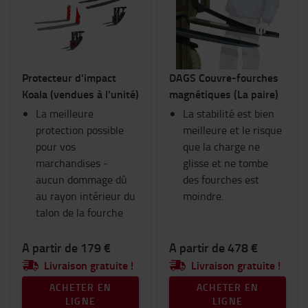
Chariots et trottinettes industriels
Consommables
Eclairage
Equipement hivernal
Protecteur d'impact
DAGS Couvre-fourches
Espace de travail et entrepôt
Koala (vendues à l'unité)
magnétiques (La paire)
Fourches et extensions de fourches
La meilleure
Goodies Toyota
La stabilité est bien
protection possible
Habitacle du chariot
meilleure et le risque
pour vos
RAM Mount
que la charge ne
marchandises -
Sécurité
glisse et ne tombe
aucun dommage dû
Sièges
des fourches est
au rayon intérieur du
Vêtements de travail
moindre.
talon de la fourche
Catégorie
A partir de 179 €
A partir de 478 €
Equipements pour fourches
(5)
Livraison gratuite !
Livraison gratuite !
Protections de fourches
(1)
ACHETER EN
ACHETER EN
LIGNE
LIGNE