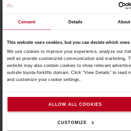
ACHETER EN
ACHETER EN
LIGNE
LIGNE
Consent
Details
About
This website uses cookies, but you can decide which ones
We use cookies to improve your experience, analyze our traf
well as provide customized communication and marketing. 
website may also contain cookies to show relevant advertis
outside toyota-forklifts domain. Click "View Details" to read 
and customize your cookie settings.
Housse de siège
Buzzer
d'avertissement, 36-80
V
ALLOW ALL COOKIES
housse de siège
« Bruit blanc » conçu
adaptable
par exemple pour la
Augmente la durée
CUSTOMIZE
circulation routière
de vie de votre siège