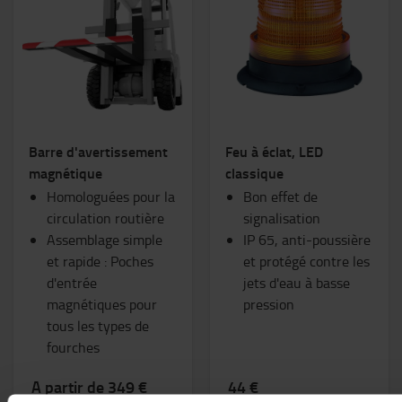
Barre d'avertissement
Feu à éclat, LED
magnétique
classique
Homologuées pour la
Bon effet de
circulation routière
signalisation
Assemblage simple
IP 65, anti-poussière
et rapide : Poches
et protégé contre les
d'entrée
jets d'eau à basse
magnétiques pour
pression
tous les types de
fourches
A partir de 349 €
44 €