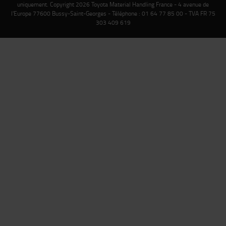
uniquement. Copyright 2026 Toyota Material Handling France - 4 avenue de
l'Europe 77600 Bussy-Saint-Georges - Téléphone : 01 64 77 85 00 - TVA FR 75
303 409 619