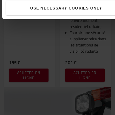
et les lieux de travail
où le niveau sonore
USE NECESSARY COOKIES ONLY
est normal
(environnement
résidentiel urbain)
Fournir une sécurité
supplémentaire dans
les situations de
visibilité réduite
155 €
201 €
ACHETER EN
ACHETER EN
LIGNE
LIGNE