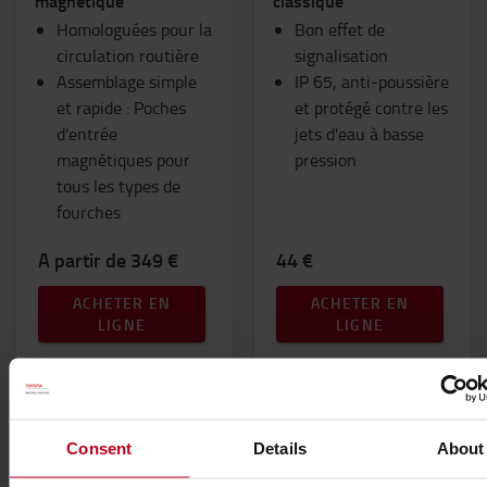
magnétique
classique
Homologuées pour la
Bon effet de
circulation routière
signalisation
Assemblage simple
IP 65, anti-poussière
et rapide : Poches
et protégé contre les
d'entrée
jets d'eau à basse
magnétiques pour
pression
tous les types de
fourches
A partir de 349 €
44 €
ACHETER EN
ACHETER EN
LIGNE
LIGNE
Consent
Details
About