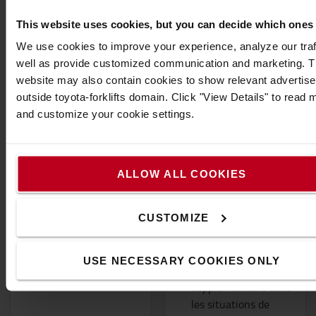
This website uses cookies, but you can decide which ones
We use cookies to improve your experience, analyze our traf
well as provide customized communication and marketing. 
website may also contain cookies to show relevant advertis
Housse de siège
Buzzer
outside toyota-forklifts domain. Click "View Details" to read 
d'avertissement, 36-80
and customize your cookie settings.
V
housse de siège
« Bruit blanc » conçu
adaptable
par exemple pour la
Augmente la durée
circulation routière
de vie de votre siège
ALLOW ALL COOKIES
et les lieux de travail
où le niveau sonore
CUSTOMIZE
est normal
(environnement
résidentiel urbain)
USE NECESSARY COOKIES ONLY
Fournir une sécurité
supplémentaire dans
les situations de