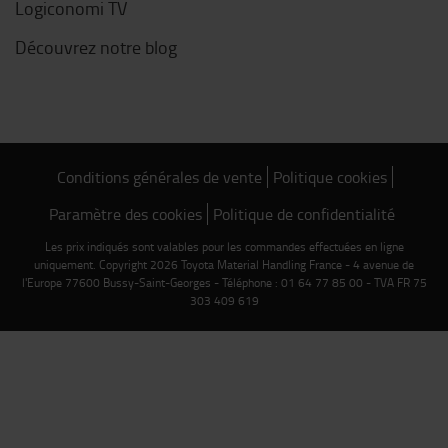
Logiconomi TV
Découvrez notre blog
Conditions générales de vente
Politique cookies
Paramètre des cookies
Politique de confidentialité
Les prix indiqués sont valables pour les commandes effectuées en ligne
uniquement. Copyright 2026 Toyota Material Handling France - 4 avenue de
l'Europe 77600 Bussy-Saint-Georges - Téléphone : 01 64 77 85 00 - TVA FR 75
303 409 619