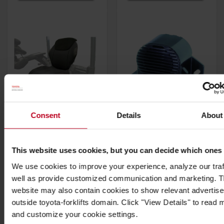
Consent
Details
About
Housse de siège
Buzzer
d'avertissement, 36-80
V
housse de siège
This website uses cookies, but you can decide which ones
« Bruit blanc » conçu
adaptable
We use cookies to improve your experience, analyze our traf
par exemple pour la
Augmente la durée
well as provide customized communication and marketing. 
circulation routière
de vie de votre siège
website may also contain cookies to show relevant advertis
et les lieux de travail
outside toyota-forklifts domain. Click "View Details" to read 
où le niveau sonore
and customize your cookie settings.
est normal