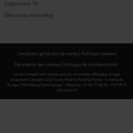
Logiconomi TV
Découvrez notre blog
Conditions générales de vente
Politique cookies
Paramètre des cookies
Politique de confidentialité
Les prix indiqués sont valables pour les commandes effectuées en ligne
uniquement. Copyright 2026 Toyota Material Handling France - 4 avenue de
l'Europe 77600 Bussy-Saint-Georges - Téléphone : 01 64 77 85 00 - TVA FR 75
303 409 619