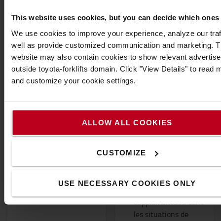
This website uses cookies, but you can decide which ones
We use cookies to improve your experience, analyze our traf
well as provide customized communication and marketing. 
website may also contain cookies to show relevant advertis
Housse de siège
Buzzer
outside toyota-forklifts domain. Click "View Details" to read 
d'avertissement, 36-80
and customize your cookie settings.
V
housse de siège
« Bruit blanc » conçu
adaptable
par exemple pour la
Augmente la durée
circulation routière
de vie de votre siège
ALLOW ALL COOKIES
et les lieux de travail
où le niveau sonore
CUSTOMIZE
est normal
(environnement
résidentiel urbain)
USE NECESSARY COOKIES ONLY
Fournir une sécurité
supplémentaire dans
les situations de