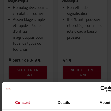
magnétique
classique
Homologuées pour la
Bon effet de
circulation routière
signalisation
Assemblage simple
IP 65, anti-poussière
et rapide : Poches
et protégé contre les
d'entrée
jets d'eau à basse
magnétiques pour
pression
tous les types de
fourches
A partir de 349 €
44 €
ACHETER EN
ACHETER EN
LIGNE
LIGNE
Consent
Details
About