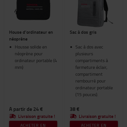
Chariots et trottinettes industriels
Consommables
Eclairage
Equipement hivernal
House d'ordinateur en
Sac à dos gris
Espace de travail et entrepôt
néoprène
Fourches et extensions de fourches
Housse solide en
Goodies Toyota
Sac à dos avec
néoprène pour
Habitacle du chariot
plusieurs
ordinateur portable (4
RAM Mount
compartiments à
mm)
Sécurité
fermeture éclair,
Sièges
compartiment
Vêtements de travail
rembourré pour
ordinateur portable
Catégorie
(15 pouces).
Sacs
(11)
A partir de 24 €
38 €
Livraison gratuite !
Livraison gratuite !
ACHETER EN
ACHETER EN