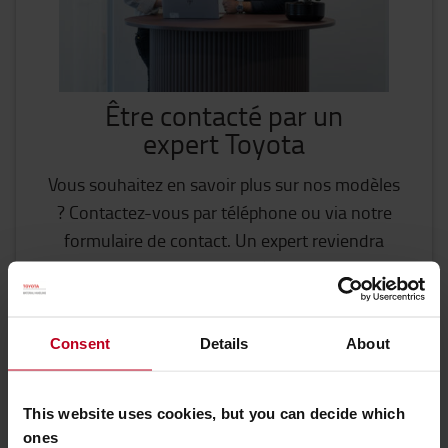
Être contacté par un
expert Toyota
Vous souhaitez en savoir plus sur nos modèles
? Contactez-vous par téléphone ou via notre
formulaire de contact. Un expert reviendra
rapidement pour vous pour échanger sur votre
projet.
CONTACTEZ-NOUS
Consent
Details
About
Obtenir plus d'information
This website uses cookies, but you can decide which
Comment acheter en ligne
ones