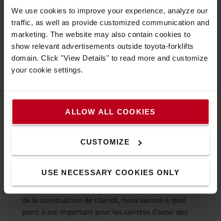
Transport et livraison
We use cookies to improve your experience, analyze our
FAQ
traffic, as well as provide customized communication and
marketing. The website may also contain cookies to
show relevant advertisements outside toyota-forklifts
domain. Click "View Details" to read more and customize
your cookie settings.
Quels types d’accessoires de
manutention pour améliorer la
ALLOW ALL COOKIES
productivité ?
Fourches et rallonges de fourches
CUSTOMIZE
Les
fourches des chariots
élévateurs sont l’élément
USE NECESSARY COOKIES ONLY
indispensable pour soulever, déplacer, gerber des
charges légères à lourdes. En tant que n°1 mondial
de la construction de chariot, nous savons à quel
point il est important pour les caristes d’avoir des