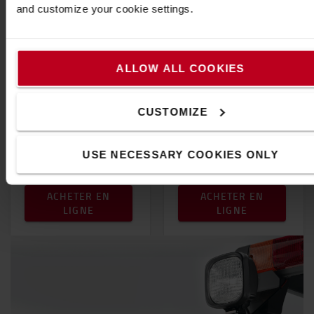
et les lieux de travail
and customize your cookie settings.
où le niveau sonore
est normal
(environnement
ALLOW ALL COOKIES
résidentiel urbain)
Fournir une sécurité
supplémentaire dans
CUSTOMIZE
les situations de
visibilité réduite
USE NECESSARY COOKIES ONLY
155 €
201 €
ACHETER EN
ACHETER EN
LIGNE
LIGNE