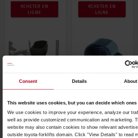
ACHETER EN
ACHETER EN
LIGNE
LIGNE
Consent
Details
About
Housse de siège
Buzzer
d'avertissement, 36-80
This website uses cookies, but you can decide which ones
V
housse de siège
We use cookies to improve your experience, analyze our traf
« Bruit blanc » conçu
adaptable
well as provide customized communication and marketing. 
par exemple pour la
Augmente la durée
website may also contain cookies to show relevant advertis
circulation routière
de vie de votre siège
outside toyota-forklifts domain. Click "View Details" to read 