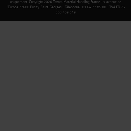
uniquement. Copyright 2026 Toyota Material Handling France - 4 avenue de
l'Europe 77600 Bussy-Saint-Georges - Téléphone : 01 64 77 85 00 - TVA FR 75
303 409 619