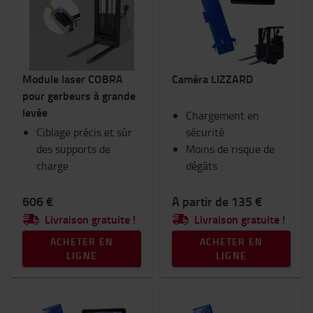
Chariots et trottinettes industriels
Consommables
Eclairage
Equipement hivernal
Module laser COBRA
Caméra LIZZARD
Espace de travail et entrepôt
pour gerbeurs à grande
Fourches et extensions de fourches
levée
Goodies Toyota
Chargement en
Ciblage précis et sûr
Habitacle du chariot
sécurité
des supports de
RAM Mount
Moins de risque de
charge
Sécurité
dégâts
Sièges
Vêtements de travail
606 €
A partir de 135 €
Livraison gratuite !
Livraison gratuite !
Catégorie
ACHETER EN
ACHETER EN
Guidage laser
(5)
LIGNE
LIGNE