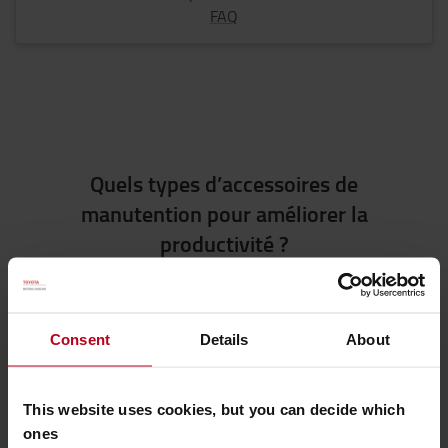
FAQ
Quels types d’accessoires de
manutention pour améliorer la
productivité ?
Fourches et rallonges de fourches
Les
fourches des chariots
élévateurs sont l’élément
Consent
Details
About
indispensable pour soulever, déplacer, gerber des
charges légères à lourdes. En tant que n°1 mondial
de la construction de chariot, nous savons à quel
This website uses cookies, but you can decide which
point il est important pour les caristes d’avoir des
ones
fourches adaptées à leurs besoins. Revêtements