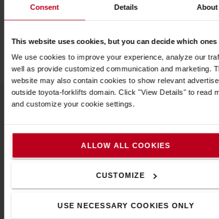
Poids
:
1,8
kg
Consent
Details
About
Couleur
:
Jaune
Largeur
:
10,2
cm
Longueur
:
45,7
cm
This website uses cookies, but you can decide which ones
Hauteur
:
3,8
cm
We use cookies to improve your experience, analyze our traf
well as provide customized communication and marketing. 
website may also contain cookies to show relevant advertis
outside toyota-forklifts domain. Click "View Details" to read 
and customize your cookie settings.
Populaire accessoires
ALLOW ALL COOKIES
VOIR TOUS NOS ACCESSOIRES
CUSTOMIZE
USE NECESSARY COOKIES ONLY