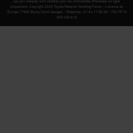
Les prix indiqués sont valables pour les commandes effectuées en ligne
uniquement. Copyright 2026 Toyota Material Handling France - 4 avenue de
l'Europe 77600 Bussy-Saint-Georges - Téléphone : 01 64 77 85 00 - TVA FR 75
303 409 619