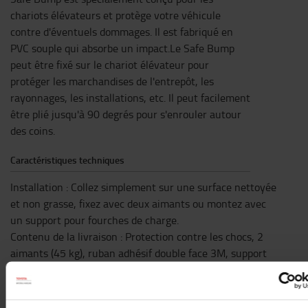
chariots élévateurs et protège votre véhicule
contre d'éventuels dommages. Il est fabriqué en
PVC souple qui absorbe un impact.Le Safe Bump
peut être fixé sur le chariot élévateur pour
protéger les marchandises de l'entrepôt, les
rayonnages, les installations, etc. Il peut facilement
être plié jusqu'à 90 degrés pour s'enrouler autour
des coins.
Caractéristiques techniques
Installation : Collez simplement sur une surface nettoyée
et non grasse, fixez avec deux aimants ou montez avec
un support pour fourches de charge.
Contenu de la livraison : Protection contre les chocs, 2
aimants (45 kg), ruban adhésif double face 3M, support
pour fourches et matériaux de construction.
Caractéristiques