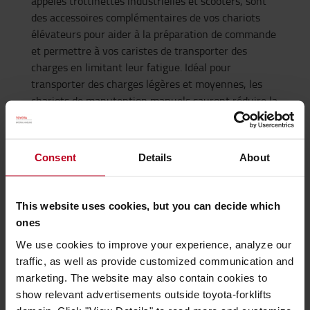
appelés trottinettes industrielles et scooters, sont
des accessoires complémentaires de vos chariots
élévateurs pour aider à la préparation de commande
et permettre à vos caristes de transporter des
charges en limitant leur fatigue. Idéal pour
transporter des charges légères et moyennes, les
chariots de manutention manuels sauront réduire la
fatigue de vos caristes dans l’exécution de leurs
tâches. Certaines distances peuvent être longues à
parcourir à pied et ne nécessite pas l’utilisation d’un
Consent
Details
About
chariot pour se déplacer. Pour cela, nous proposons
également une sélection de trottinettes pour vous
rendre d’un point A à un point B rapidement.
This website uses cookies, but you can decide which
ones
Renforcez la sécurité de votre espace de
We use cookies to improve your experience, analyze our
travail
traffic, as well as provide customized communication and
Les entrepôts sont des environnements dans lequel
marketing. The website may also contain cookies to
cohabitent piétons et chariots élévateurs. Des
show relevant advertisements outside toyota-forklifts