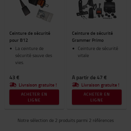
Chariots et trottinettes industriels
Consommables
Eclairage
Equipement hivernal
Ceinture de sécurité
Ceinture de sécurité
Espace de travail et entrepôt
pour B12
Grammer Primo
Fourches et extensions de fourches
La ceinture de
Goodies Toyota
Ceinture de sécurité
sécurité sauve des
Habitacle du chariot
vitale
vies.
RAM Mount
Sécurité
Sièges
43 €
A partir de 47 €
Vêtements de travail
Livraison gratuite !
Livraison gratuite !
ACHETER EN
ACHETER EN
Catégorie
LIGNE
LIGNE
Ceintures de sécurité
(2)
Notre sélection de 2 produits parmi 2 références