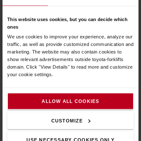
BT Optio Série H : pour la préparation de
commande en grande hauteur
This website uses cookies, but you can decide which
ones
Filoguidés, guidés par rail ou en conduite libre, les
We use cookies to improve your experience, analyze our
chariots BT Optio Série H dédiés à la préparation de
traffic, as well as provide customized communication and
commandes grande hauteur ont une hauteur de
marketing. The website may also contain cookies to
picking pouvant atteindre les 12,1m. Son design lui
show relevant advertisements outside toyota-forklifts
permet d’opérer aussi bien pour de la préparation de
domain. Click "View Details" to read more and customize
commande en hauteur que dans les allées étroites.
your cookie settings.
Sa capacité de picking vous permet d’atteindre
12,1m de hauteur et offre un grand confort aux
caristes grâce à sa cabine spacieuse et ses
commandes réglables.
ALLOW ALL COOKIES
Achat ou location d’un préparateur de
commande ?
CUSTOMIZE
La location de votre chariot préparateur de
USE NECESSARY COOKIES ONLY