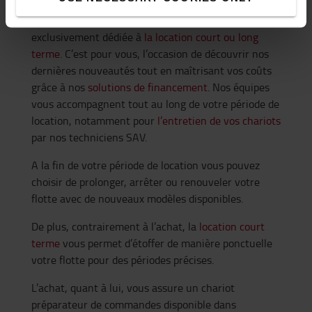
commandes Toyota vous permet de profiter de notre
gamme de chariots neufs ou d’occasion
exclusivement dédiée à
la location court ou long
terme
. C’est pour vous, l’occasion de découvrir nos
dernières nouveautés tout en maîtrisant vos coûts
grâce à nos
solutions de financement
. Nos équipes
vous accompagnent tout au long de votre période de
location, notamment pour
l’entretien de vos chariots
par nos techniciens SAV.
A la fin de votre période de location vous pouvez
choisir de prolonger, arrêter ou renouveler votre
flotte avec de nouveaux modèles disponibles.
De plus, contrairement à l’achat, la
location court
terme
vous permet d’étoffer de manière ponctuelle
votre flotte pour des périodes précises.
L’achat, quant à lui, vous assure un chariot
préparateur de commandes disponible dans