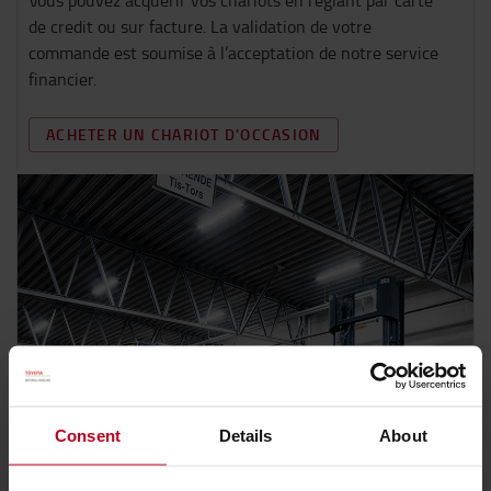
Vous pouvez acquérir vos chariots en réglant par carte
de credit ou sur facture. La validation de votre
commande est soumise à l’acceptation de notre service
financier.
ACHETER UN CHARIOT D'OCCASION
Consent
Details
About