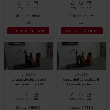
2500
kg
2500 h
2020
2500
kg
3252 h
2022
Acheter
6 789 €
Acheter
8 662 €
ACHETER EN LIGNE
ACHETER EN LIGNE
LPE250
LPE250
Transpalette électrique BT
Transpalette électrique BT
Levio autoporté 2,5t
Levio autoporté 2,5t
2500
kg
674 h
2022
2500
kg
2055 h
2021
Acheter
9 598 €
Acheter
7 725 €