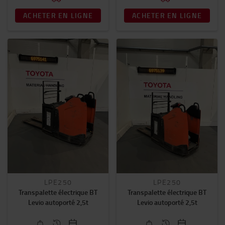
2000
(12)
ACHETER EN LIGNE
ACHETER EN LIGNE
EN SAVOIR PLUS.
Filtrer par catégorie
Chariot à mât rétractable d'occasion
(6)
Chariot élévateur électrique d'occasion
(6)
Gerbeur électrique d'occasion
(32)
Transpalette électrique d'occasion
(26)
Prix
0€
-
37000€
Horamètre
0
-
3300
LPE250
LPE250
Transpalette électrique BT
Transpalette électrique BT
Levio autoporté 2,5t
Levio autoporté 2,5t
Année
2019
-
2024