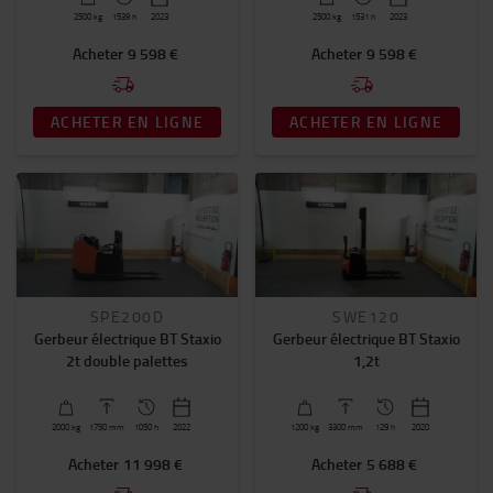
2500
kg
1539 h
2023
2500
kg
1531 h
2023
Longueur de fourches (mm)
Acheter
9 598 €
Acheter
9 598 €
1150
(57)
ACHETER EN LIGNE
ACHETER EN LIGNE
1200
(8)
800
(1)
EN SAVOIR PLUS.
Année
2019
-
2024
SPE200D
SWE120
Type de mât
Gerbeur électrique BT Staxio
Gerbeur électrique BT Staxio
2t double palettes
1,2t
Duplex
(23)
Triplex/Levée Libre
(12)
Mono
(5)
2000
kg
1750
mm
1050 h
2022
1200
kg
3300
mm
129 h
2020
Duplex/Lift Libre
(2)
Acheter
11 998 €
Acheter
5 688 €