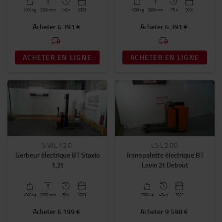
1200
kg
3300
mm
118 h
2020
1200
kg
3300
mm
175 h
2020
Cabine
Acheter
6 391 €
Acheter
6 391 €
OHG_SHEET
(3)
WO_DOORS
(1)
ACHETER EN LIGNE
ACHETER EN LIGNE
STEEL_CABIN
(1)
EN SAVOIR PLUS.
SWE120
LSE200
Gerbeur électrique BT Staxio
Transpalette électrique BT
1,2t
Levio 2t Debout
1200
kg
3300
mm
58 h
2023
2000
kg
474 h
2022
Acheter
6 199 €
Acheter
9 598 €