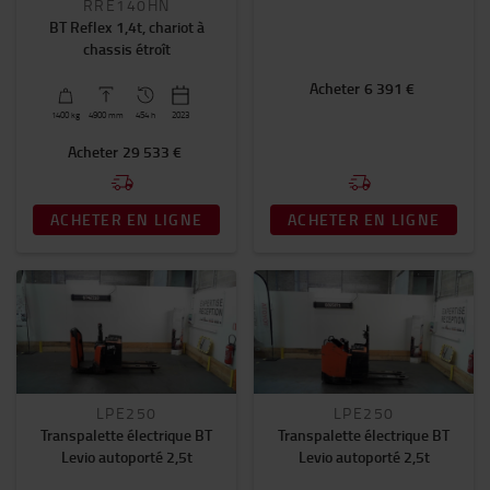
RRE140HN
BT Reflex 1,4t, chariot à
chassis étroît
Acheter
6 391 €
1400
kg
4900
mm
454 h
2023
Acheter
29 533 €
ACHETER EN LIGNE
ACHETER EN LIGNE
LPE250
LPE250
Transpalette électrique BT
Transpalette électrique BT
Levio autoporté 2,5t
Levio autoporté 2,5t