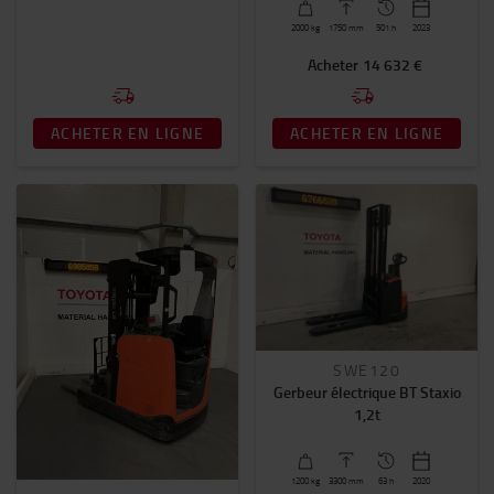
2000
kg
1750
mm
501 h
2023
Acheter
14 632 €
ACHETER EN LIGNE
ACHETER EN LIGNE
SWE120
Gerbeur électrique BT Staxio
1,2t
1200
kg
3300
mm
63 h
2020