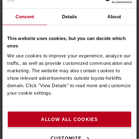
est mise en charge afin d’en tester l’état et la capacité.
Consent
Details
About
Nettoyage
This website uses cookies, but you can decide which
ones
Tests
We use cookies to improve your experience, analyze our
traffic, as well as provide customized communication and
Peinture
marketing. The website may also contain cookies to
show relevant advertisements outside toyota-forklifts
domain. Click "View Details" to read more and customize
Inspection finale
your cookie settings.
Bon à savoir lorsque vous louez, achetez ou
ALLOW ALL COOKIES
essayez un chariot d'occasion
CUSTOMIZE