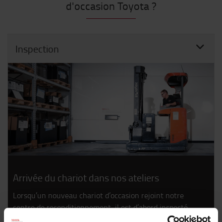
d'occasion Toyota ?
Inspection
Arrivée du chariot dans nos ateliers
Lorsqu’un nouveau chariot d’occasion rejoint notre
centre de reconditionnement, il est d’abord inspecté
pour déterminer si il est éligible à la vente. Sa batterie