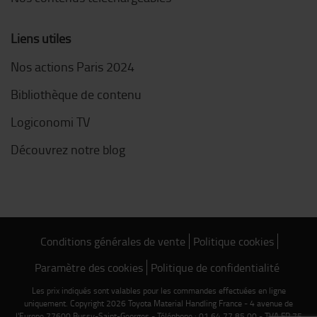
Liens utiles
Nos actions Paris 2024
Bibliothèque de contenu
Logiconomi TV
Découvrez notre blog
Conditions générales de vente
Politique cookies
Paramètre des cookies
Politique de confidentialité
Les prix indiqués sont valables pour les commandes effectuées en ligne
uniquement. Copyright 2026 Toyota Material Handling France - 4 avenue de
l'Europe 77600 Bussy-Saint-Georges - Téléphone : 01 64 77 85 00 - TVA FR 75