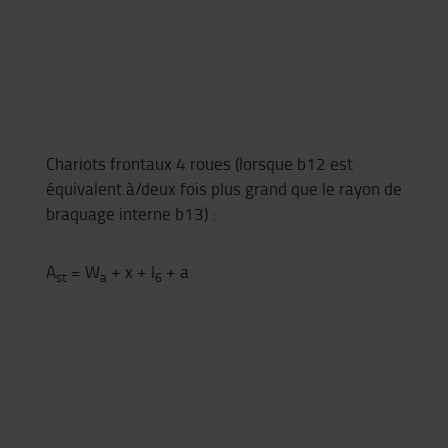
Chariots frontaux 4 roues (lorsque b12 est
équivalent à/deux fois plus grand que le rayon de
braquage interne b13) :
A
= W
+ x + l
+ a
st
a
6