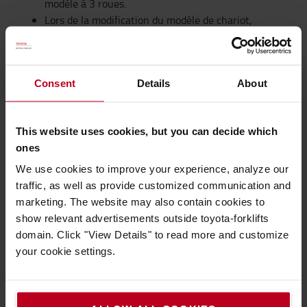
modèle à 3 roues.
Lors de la modification du modèle de chariot,
vérifiez les mesures ; il peut y avoir des
différences en termes de rayon de braquage.
Consent
Details
About
DÉCOUVREZ NOS SOLUTIONS DE
RAYONNAGE
This website uses cookies, but you can decide which
ones
Comment les largeurs d'allée étroite peuvent
We use cookies to improve your experience, analyze our
optimiser l'espace de stockage ?
traffic, as well as provide customized communication and
marketing. The website may also contain cookies to
show relevant advertisements outside toyota-forklifts
domain. Click "View Details" to read more and customize
your cookie settings.