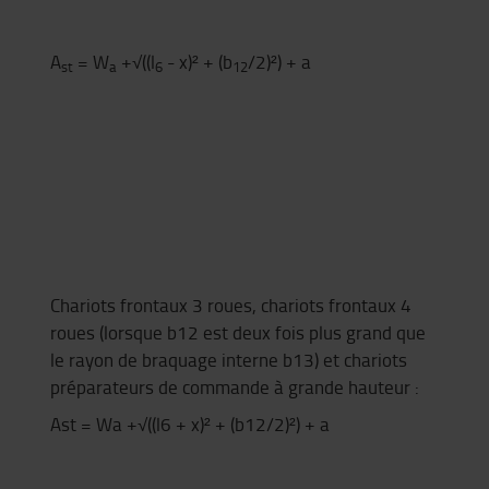
A
= W
+√((l
- x)² + (b
/2)²) + a
st
a
6
12
Chariots frontaux 3 roues, chariots frontaux 4
roues (lorsque b12 est deux fois plus grand que
le rayon de braquage interne b13) et chariots
préparateurs de commande à grande hauteur :
Ast = Wa +√((l6 + x)² + (b12/2)²) + a