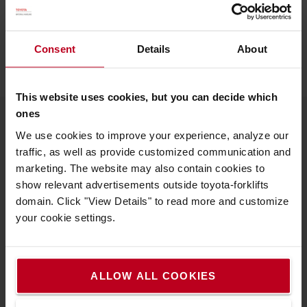
CONTACTEZ-NOUS
BIBLIOTHÈQUE DE
CONTENU
Consent
Details
About
This website uses cookies, but you can decide which
ones
We use cookies to improve your experience, analyze our
À propos de Toyota
traffic, as well as provide customized communication and
marketing. The website may also contain cookies to
Nous connaître
show relevant advertisements outside toyota-forklifts
Choisir Toyota
domain. Click "View Details" to read more and customize
your cookie settings.
Toyota Production System
Le Concept de Service Toyota (TSC)
ALLOW ALL COOKIES
Système Actif de Stabilité (SAS)
Nous contacter