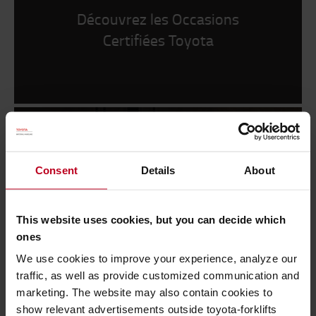
Découvrez les Occasions
Certifiées Toyota
Consent
Details
About
This website uses cookies, but you can decide which
ones
Attentivement sélectionnés pour
le programme Occasion Certifiée
We use cookies to improve your experience, analyze our
traffic, as well as provide customized communication and
marketing. The website may also contain cookies to
show relevant advertisements outside toyota-forklifts