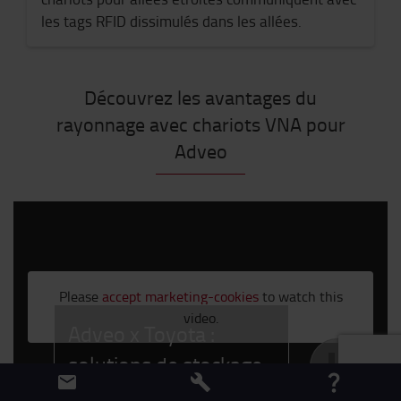
les tags RFID dissimulés dans les allées.
Découvrez les avantages du
rayonnage avec chariots VNA pour
Adveo
;
Please
accept marketing-cookies
to watch this
video.
Adveo x Toyota :
solutions de stockage