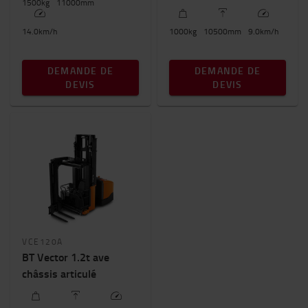
1500
kg
11000
mm
14.0
km/h
1000
kg
10500
mm
9.0
km/h
DEMANDE DE
DEMANDE DE
DEVIS
DEVIS
VCE120A
BT Vector 1.2t ave
châssis articulé