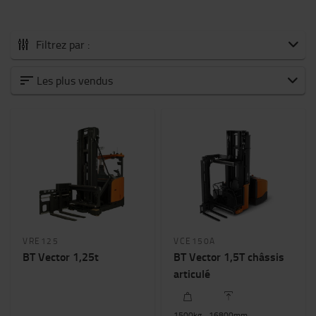
Filtrez par :
Tous les Chariots pour allées étroites
Les plus vendus
Intensité moyenne
Haute intensité
Capacité nominale
1000kg
-
1500kg
Hauteur de levée (mm)
6700mm
-
16800mm
VRE125
VCE150A
BT Vector 1,25t
BT Vector 1,5T châssis
Hauteur du chariot
articulé
2500mm
-
3200mm
1500
kg
16800
mm