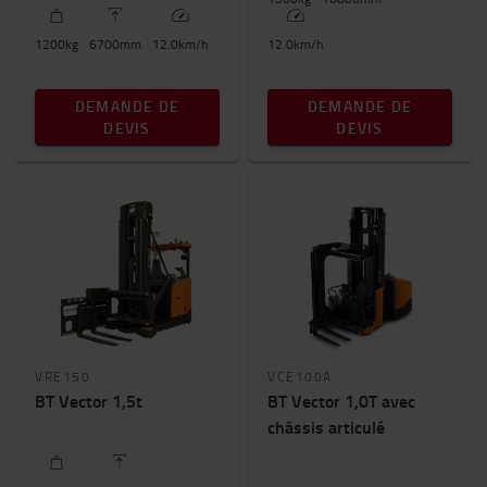
1200
kg
6700
mm
12.0
km/h
12.0
km/h
DEMANDE DE
DEMANDE DE
DEVIS
DEVIS
VRE150
VCE100A
BT Vector 1,5t
BT Vector 1,0T avec
châssis articulé