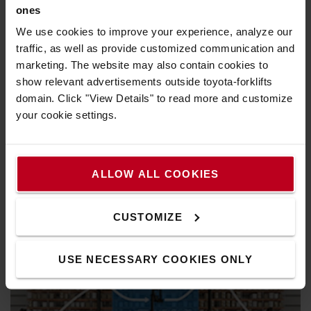
ones
We use cookies to improve your experience, analyze our
traffic, as well as provide customized communication and
marketing. The website may also contain cookies to
show relevant advertisements outside toyota-forklifts
domain. Click "View Details" to read more and customize
your cookie settings.
Navigation
Aide le conducteur à atteindre l'emplacement correct de la
palette, améliore la sécurité, la précision et la productivité.
ALLOW ALL COOKIES
En combinaison avec un système de gestion d'entrepôt, il
vous permet de prédéfinir l'itinéraire le plus rapide.
CUSTOMIZE
USE NECESSARY COOKIES ONLY