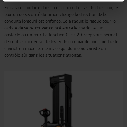
En cas de conduite dans la direction du bras de direction, le
bouton de sécurité du timon change la direction de la
conduite lorsqu'il est enfoncé. Cela réduit le risque pour le
cariste de se retrouver coincé entre le chariot et un
obstacle ou un mur. La fonction Click-2-Creep vous permet
de double-cliquer sur le levier de commande pour mettre le
chariot en mode rampant, ce qui donne au cariste un
contrôle sûr dans les situations étroites.