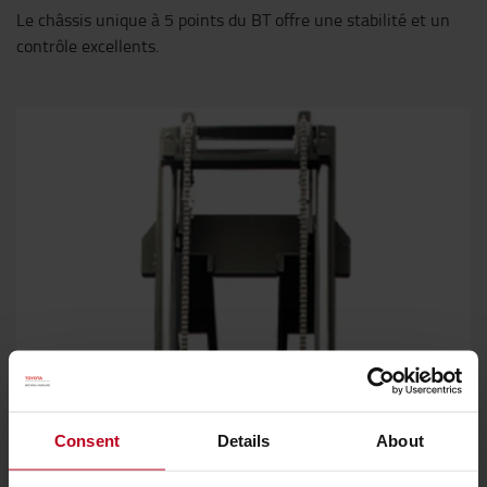
Le châssis unique à 5 points du BT offre une stabilité et un
contrôle excellents.
Consent
Details
About
Excellente visibilité