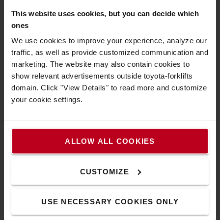
This website uses cookies, but you can decide which
Mâts à vue dégagée et grande visibilité du poste de
ones
conduite vers les extrémités de la fourche.
We use cookies to improve your experience, analyze our
traffic, as well as provide customized communication and
marketing. The website may also contain cookies to
show relevant advertisements outside toyota-forklifts
domain. Click "View Details" to read more and customize
your cookie settings.
ALLOW ALL COOKIES
CUSTOMIZE
USE NECESSARY COOKIES ONLY
Manipulation simple et sûre