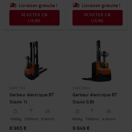
1000mm
-
2200mm
Livraison gratuite !
Livraison gratuite !
ACHETER EN
ACHETER EN
LIGNE
LIGNE
SWE100
SWE080L
Gerbeur électrique BT
Gerbeur électrique BT
Staxio 1t
Staxio 0,8t
1000
kg
3300
mm
6.0
km/h
800
kg
1580
mm
6.0
km/h
8 965 €
9 649 €