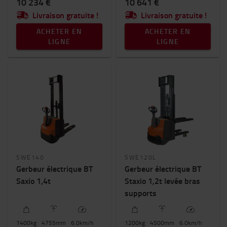
10 234 €
10 641 €
Livraison gratuite !
Livraison gratuite !
ACHETER EN
ACHETER EN
LIGNE
LIGNE
SWE140
SWE120L
Gerbeur électrique BT
Gerbeur électrique BT
Saxio 1,4t
Staxio 1,2t levée bras
supports
1400
kg
4755
mm
6.0
km/h
1200
kg
4500
mm
6.0
km/h