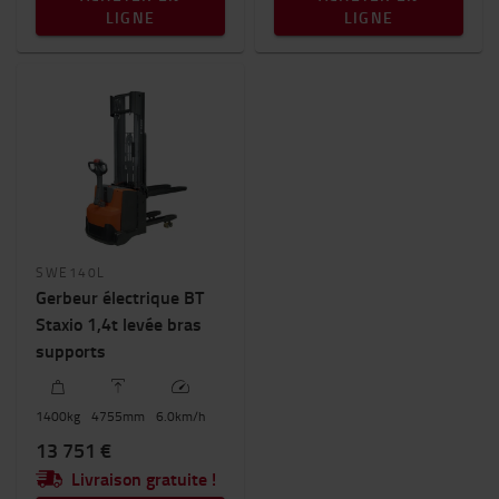
LIGNE
LIGNE
SWE140L
Gerbeur électrique BT
Staxio 1,4t levée bras
supports
1400
kg
4755
mm
6.0
km/h
13 751 €
Livraison gratuite !