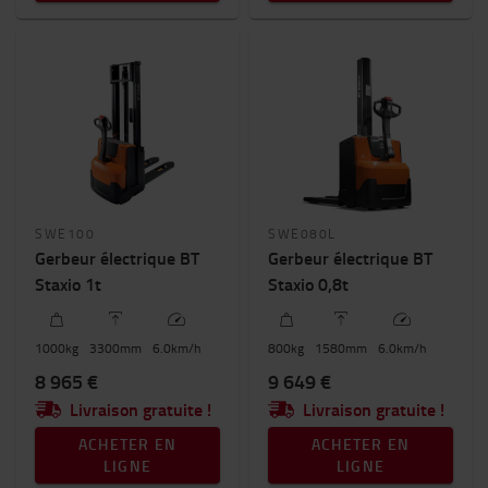
SWE100
SWE080L
Gerbeur électrique BT
Gerbeur électrique BT
Staxio 1t
Staxio 0,8t
1000
kg
3300
mm
6.0
km/h
800
kg
1580
mm
6.0
km/h
8 965 €
9 649 €
Livraison gratuite !
Livraison gratuite !
ACHETER EN
ACHETER EN
LIGNE
LIGNE