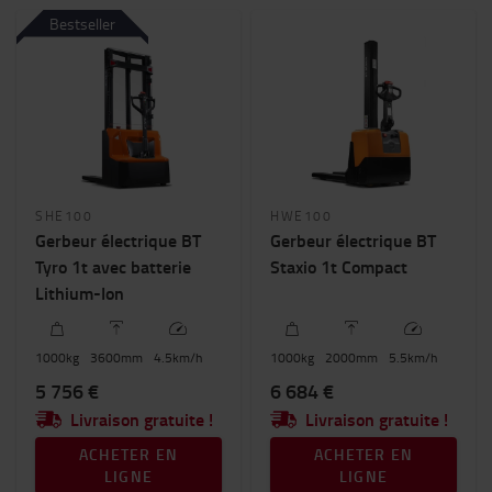
Compacts et manoeuvrables
Bestseller
Autoporté
Avec conducteur porté debout
Capacité nominale
800kg
-
2000kg
Hauteur de levée (mm)
SHE100
HWE100
1500mm
-
6000mm
Gerbeur électrique BT
Gerbeur électrique BT
Tyro 1t avec batterie
Staxio 1t Compact
Prix
Lithium-Ion
0€
-
17000€
1000
kg
3600
mm
4.5
km/h
1000
kg
2000
mm
5.5
km/h
Hauteur du chariot
5 756 €
6 684 €
0mm
-
2400mm
Livraison gratuite !
Livraison gratuite !
ACHETER EN
ACHETER EN
LIGNE
LIGNE