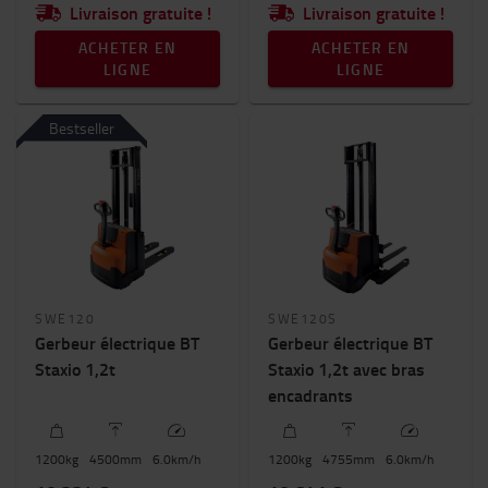
Livraison gratuite !
Livraison gratuite !
ACHETER EN
ACHETER EN
LIGNE
LIGNE
Bestseller
SWE120
SWE120S
Gerbeur électrique BT
Gerbeur électrique BT
Staxio 1,2t
Staxio 1,2t avec bras
encadrants
1200
kg
4500
mm
6.0
km/h
1200
kg
4755
mm
6.0
km/h