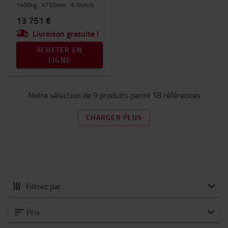
1400
kg
4755
mm
6.0
km/h
13 751 €
Livraison gratuite !
ACHETER EN
LIGNE
Notre sélection de 9 produits parmi 18 références
CHARGER PLUS
Filtrez par :
Tous les Gerbeurs électriques
Prix