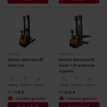
SWE140
SWE120L
Gerbeur électrique BT
Gerbeur électrique BT
Saxio 1,4t
Staxio 1,2t levée bras
supports
1400
kg
4755
mm
6.0
km/h
1200
kg
4500
mm
6.0
km/h
11 776 €
11 974 €
Livraison gratuite !
Livraison gratuite !
ACHETER EN
ACHETER EN