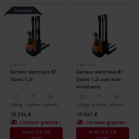
Bestseller
SWE120
SWE120S
Gerbeur électrique BT
Gerbeur électrique BT
Staxio 1,2t
Staxio 1,2t avec bras
encadrants
1200
kg
4500
mm
6.0
km/h
1200
kg
4755
mm
6.0
km/h
10 234 €
10 641 €
Livraison gratuite !
Livraison gratuite !
ACHETER EN
ACHETER EN
LIGNE
LIGNE