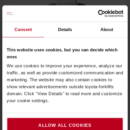
Consent
Details
About
This website uses cookies, but you can decide which
ones
We use cookies to improve your experience, analyze our
traffic, as well as provide customized communication and
marketing. The website may also contain cookies to
show relevant advertisements outside toyota-forklifts
domain. Click "View Details" to read more and customize
Sensi-lift
your cookie settings.
Il est possible de contrôler avec précision la vitesse de
levage à l'aide de l'interrupteur à bascule intuitif situé sur
la poignée du chariot. Cette fonction permet des cycles de
ALLOW ALL COOKIES
travail plus rapides, en raison de l’excellent contrôle dont