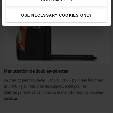
USE NECESSARY COOKIES ONLY
Manutention de doubles-palettes
Le chariot peut soulever jusqu'à 1000 kg sur ses fourches,
et 1000 kg sur ses bras de support, idéal pour le
(dé)chargement de camions ou la manutention de doubles-
palettes,