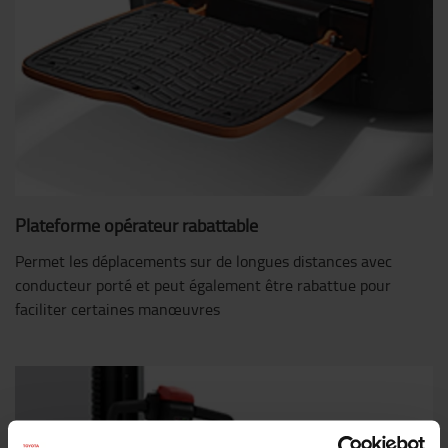
Plateforme opérateur rabattable
Permet les déplacements sur de longues distances avec
conducteur porté et peut également être rabattue pour
faciliter certaines manœuvres