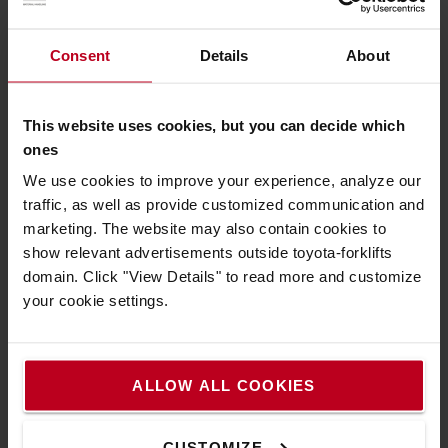
Consent
Details
About
This website uses cookies, but you can decide which
ones
We use cookies to improve your experience, analyze our
traffic, as well as provide customized communication and
marketing. The website may also contain cookies to
show relevant advertisements outside toyota-forklifts
Protections latérales rabattables
domain. Click "View Details" to read more and customize
Protègent le cariste, mais peuvent être rabattues pour
your cookie settings.
réaliser des manœuvres serrées
ALLOW ALL COOKIES
CUSTOMIZE