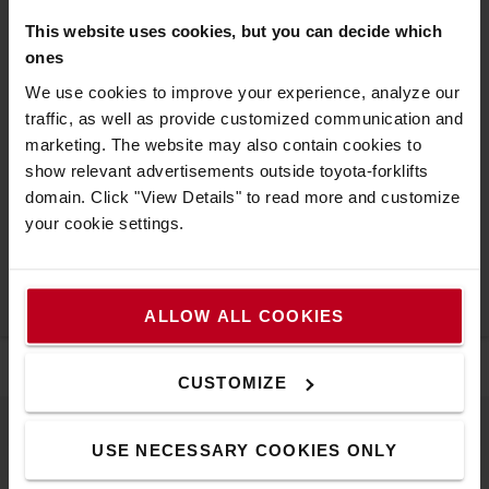
Manutention de charges
2
This website uses cookies, but you can decide which
ones
Support de charge
3
We use cookies to improve your experience, analyze our
traffic, as well as provide customized communication and
marketing. The website may also contain cookies to
Manœuvres
4
show relevant advertisements outside toyota-forklifts
domain. Click "View Details" to read more and customize
Levage
5
your cookie settings.
Exigences particulières
6
ALLOW ALL COOKIES
CUSTOMIZE
USE NECESSARY COOKIES ONLY
À propos de Toyota