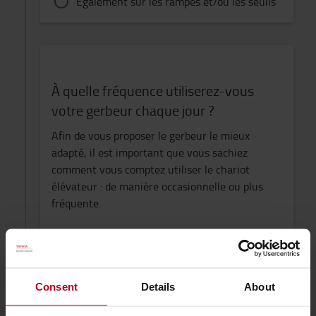
Également sur les rampes et/ou les seuils
À quelle fréquence utiliserez-vous
votre gerbeur chaque jour ?
Afin de vous proposer le gerbeur le mieux
adapté, il est important que vous sachiez
comment vous comptez utiliser le chariot
élévateur : de manière occasionnelle ou plus
fréquente.
RETOUR
SUIVANT
Consent
Details
About