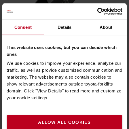
Sécurité accrue
Consent
Details
About
Les plots stabilisateurs à l’avant des roulements assurent
une sécurité accrue en réduisant le risque de basculement
This website uses cookies, but you can decide which
vers l'avant. Les stabilisateurs réglables freinent
ones
automatiquement pour assurer sécurité et stabilité en
We use cookies to improve your experience, analyze our
cours d'utilisation.
traffic, as well as provide customized communication and
marketing. The website may also contain cookies to
show relevant advertisements outside toyota-forklifts
domain. Click "View Details" to read more and customize
your cookie settings.
ALLOW ALL COOKIES