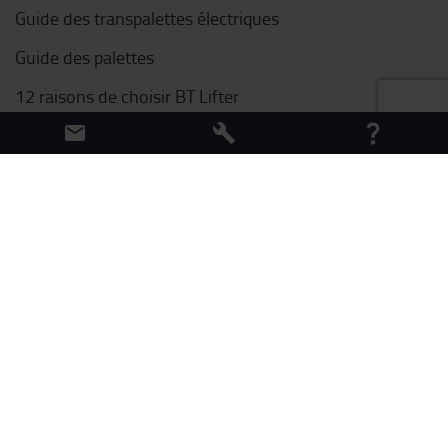
Guide des transpalettes électriques
Guide des palettes
12 raisons de choisir BT Lifter
Nos contenus téléchargeables
Liens utiles
Nos actions Paris 2024
Bibliothèque de contenu
Logiconomi TV
Découvrez notre blog